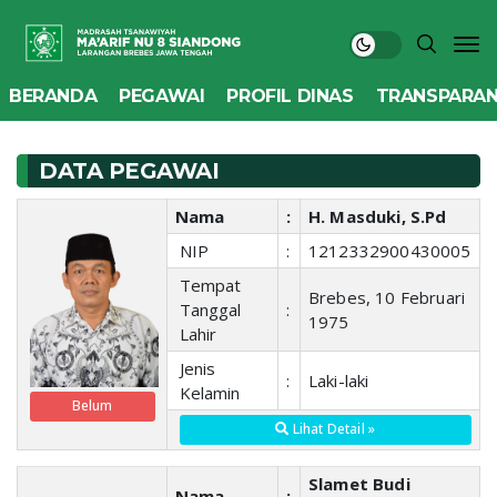
BERANDA
PEGAWAI
PROFIL DINAS
TRANSPARAN
DATA PEGAWAI
Nama
:
H. Masduki, S.Pd
NIP
:
1212332900430005
Tempat
Brebes, 10 Februari
Tanggal
:
1975
Lahir
Jenis
:
Laki-laki
Kelamin
Belum
Lihat Detail »
Slamet Budi
Nama
: