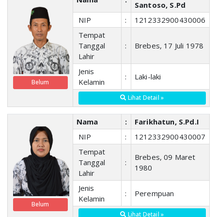
Santoso, S.Pd
NIP
:
1212332900430006
Tempat
Tanggal
:
Brebes, 17 Juli 1978
Lahir
Jenis
:
Laki-laki
Kelamin
Belum
Lihat Detail »
Nama
:
Farikhatun, S.Pd.I
NIP
:
1212332900430007
Tempat
Brebes, 09 Maret
Tanggal
:
1980
Lahir
Jenis
:
Perempuan
Kelamin
Belum
Lihat Detail »