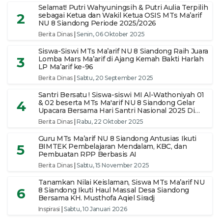
Selamat! Putri Wahyuningsih & Putri Aulia Terpilih
2
sebagai Ketua dan Wakil Ketua OSIS MTs Ma’arif
NU 8 Siandong Periode 2025/2026
Berita Dinas
|
Senin, 06 Oktober 2025
Siswa-Siswi MTs Ma’arif NU 8 Siandong Raih Juara
3
Lomba Mars Ma’arif di Ajang Kemah Bakti Harlah
LP Ma’arif ke-96
Berita Dinas
|
Sabtu, 20 September 2025
Santri Bersatu ! Siswa-siswi MI Al-Wathoniyah 01
4
& 02 beserta MTs Ma'arif NU 8 Siandong Gelar
Upacara Bersama Hari Santri Nasional 2025 Di
pimpin Ketua Yayasan
Berita Dinas
|
Rabu, 22 Oktober 2025
Guru MTs Ma’arif NU 8 Siandong Antusias Ikuti
5
BIMTEK Pembelajaran Mendalam, KBC, dan
Pembuatan RPP Berbasis AI
Berita Dinas
|
Sabtu, 15 November 2025
Tanamkan Nilai Keislaman, Siswa MTs Ma’arif NU
6
8 Siandong Ikuti Haul Massal Desa Siandong
Bersama KH. Musthofa Aqiel Siradj
Inspirasi
|
Sabtu, 10 Januari 2026