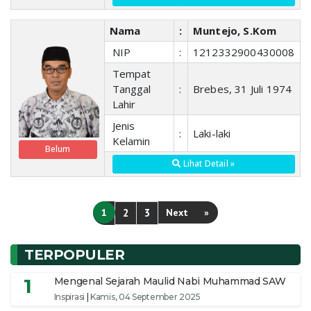
Nama
:
Muntejo, S.Kom
NIP
:
1212332900430008
Tempat
Tanggal
:
Brebes, 31 Juli 1974
Lahir
Jenis
:
Laki-laki
Kelamin
Belum
Lihat Detail »
1
2
3
Next
»
TERPOPULER
1
Mengenal Sejarah Maulid Nabi Muhammad SAW
Inspirasi
|
Kamis, 04 September 2025