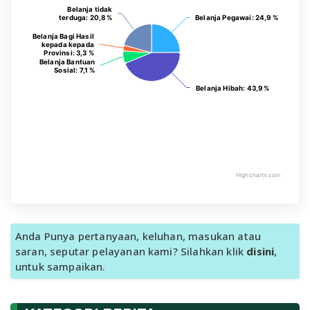
Belanja tidak
Belanja tidak
terduga
terduga
: 20,8 %
: 20,8 %
Belanja Pegawai
Belanja Pegawai
: 24,9 %
: 24,9 %
Belanja Bagi Hasil
Belanja Bagi Hasil
kepada kepada
kepada kepada
Provinsi
Provinsi
: 3,3 %
: 3,3 %
Belanja Bantuan
Belanja Bantuan
Sosial
Sosial
: 7,1 %
: 7,1 %
Belanja Hibah
Belanja Hibah
: 43,9 %
: 43,9 %
Highcharts.com
Anda Punya pertanyaan, keluhan, masukan atau
saran, seputar pelayanan kami? Silahkan klik
disini
,
untuk sampaikan.