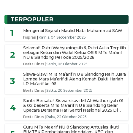
TERPOPULER
1
Mengenal Sejarah Maulid Nabi Muhammad SAW
Inspirasi
|
Kamis, 04 September 2025
Selamat! Putri Wahyuningsih & Putri Aulia Terpilih
2
sebagai Ketua dan Wakil Ketua OSIS MTs Ma’arif
NU 8 Siandong Periode 2025/2026
Berita Dinas
|
Senin, 06 Oktober 2025
Siswa-Siswi MTs Ma’arif NU 8 Siandong Raih Juara
3
Lomba Mars Ma’arif di Ajang Kemah Bakti Harlah
LP Ma’arif ke-96
Berita Dinas
|
Sabtu, 20 September 2025
Santri Bersatu ! Siswa-siswi MI Al-Wathoniyah 01
4
& 02 beserta MTs Ma'arif NU 8 Siandong Gelar
Upacara Bersama Hari Santri Nasional 2025 Di
pimpin Ketua Yayasan
Berita Dinas
|
Rabu, 22 Oktober 2025
Guru MTs Ma’arif NU 8 Siandong Antusias Ikuti
BIMTEK Pembelajaran Mendalam, KBC, dan