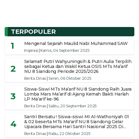
TERPOPULER
1
Mengenal Sejarah Maulid Nabi Muhammad SAW
Inspirasi
|
Kamis, 04 September 2025
Selamat! Putri Wahyuningsih & Putri Aulia Terpilih
2
sebagai Ketua dan Wakil Ketua OSIS MTs Ma’arif
NU 8 Siandong Periode 2025/2026
Berita Dinas
|
Senin, 06 Oktober 2025
Siswa-Siswi MTs Ma’arif NU 8 Siandong Raih Juara
3
Lomba Mars Ma’arif di Ajang Kemah Bakti Harlah
LP Ma’arif ke-96
Berita Dinas
|
Sabtu, 20 September 2025
Santri Bersatu ! Siswa-siswi MI Al-Wathoniyah 01
4
& 02 beserta MTs Ma'arif NU 8 Siandong Gelar
Upacara Bersama Hari Santri Nasional 2025 Di
pimpin Ketua Yayasan
Berita Dinas
|
Rabu, 22 Oktober 2025