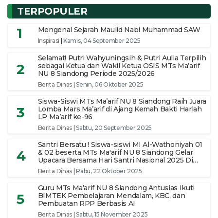
TERPOPULER
1
Mengenal Sejarah Maulid Nabi Muhammad SAW
Inspirasi
|
Kamis, 04 September 2025
Selamat! Putri Wahyuningsih & Putri Aulia Terpilih
2
sebagai Ketua dan Wakil Ketua OSIS MTs Ma’arif
NU 8 Siandong Periode 2025/2026
Berita Dinas
|
Senin, 06 Oktober 2025
Siswa-Siswi MTs Ma’arif NU 8 Siandong Raih Juara
3
Lomba Mars Ma’arif di Ajang Kemah Bakti Harlah
LP Ma’arif ke-96
Berita Dinas
|
Sabtu, 20 September 2025
Santri Bersatu ! Siswa-siswi MI Al-Wathoniyah 01
4
& 02 beserta MTs Ma'arif NU 8 Siandong Gelar
Upacara Bersama Hari Santri Nasional 2025 Di
pimpin Ketua Yayasan
Berita Dinas
|
Rabu, 22 Oktober 2025
Guru MTs Ma’arif NU 8 Siandong Antusias Ikuti
5
BIMTEK Pembelajaran Mendalam, KBC, dan
Pembuatan RPP Berbasis AI
Berita Dinas
|
Sabtu, 15 November 2025