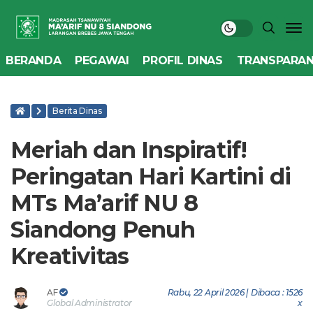
BERANDA
PEGAWAI
PROFIL DINAS
TRANSPARAN
Berita Dinas
Meriah dan Inspiratif!
Peringatan Hari Kartini di
MTs Ma’arif NU 8
Siandong Penuh
Kreativitas
AF
Rabu, 22 April 2026 | Dibaca : 1526
Global Administrator
x