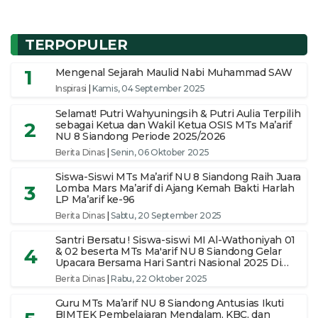
TERPOPULER
1
Mengenal Sejarah Maulid Nabi Muhammad SAW
Inspirasi
|
Kamis, 04 September 2025
Selamat! Putri Wahyuningsih & Putri Aulia Terpilih
2
sebagai Ketua dan Wakil Ketua OSIS MTs Ma’arif
NU 8 Siandong Periode 2025/2026
Berita Dinas
|
Senin, 06 Oktober 2025
Siswa-Siswi MTs Ma’arif NU 8 Siandong Raih Juara
3
Lomba Mars Ma’arif di Ajang Kemah Bakti Harlah
LP Ma’arif ke-96
Berita Dinas
|
Sabtu, 20 September 2025
Santri Bersatu ! Siswa-siswi MI Al-Wathoniyah 01
4
& 02 beserta MTs Ma'arif NU 8 Siandong Gelar
Upacara Bersama Hari Santri Nasional 2025 Di
pimpin Ketua Yayasan
Berita Dinas
|
Rabu, 22 Oktober 2025
Guru MTs Ma’arif NU 8 Siandong Antusias Ikuti
BIMTEK Pembelajaran Mendalam, KBC, dan