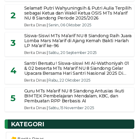
Selamat! Putri Wahyuningsih & Putri Aulia Terpilih
2
sebagai Ketua dan Wakil Ketua OSIS MTs Ma’arif
NU 8 Siandong Periode 2025/2026
Berita Dinas
|
Senin, 06 Oktober 2025
Siswa-Siswi MTs Ma’arif NU 8 Siandong Raih Juara
3
Lomba Mars Ma’arif di Ajang Kemah Bakti Harlah
LP Ma’arif ke-96
Berita Dinas
|
Sabtu, 20 September 2025
Santri Bersatu ! Siswa-siswi MI Al-Wathoniyah 01
4
& 02 beserta MTs Ma'arif NU 8 Siandong Gelar
Upacara Bersama Hari Santri Nasional 2025 Di
pimpin Ketua Yayasan
Berita Dinas
|
Rabu, 22 Oktober 2025
Guru MTs Ma’arif NU 8 Siandong Antusias Ikuti
5
BIMTEK Pembelajaran Mendalam, KBC, dan
Pembuatan RPP Berbasis AI
Berita Dinas
|
Sabtu, 15 November 2025
KATEGORI
Berita Dinas