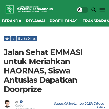
BERANDA
PEGAWAI
PROFIL DINAS
TRANSPARAN
Berita Dinas
Jalan Sehat EMMASI
untuk Meriahkan
HAORNAS, Siswa
Antusias Dapatkan
Doorprize
AF
Selasa, 09 September 2025 | Dibaca :
Global
1548 x