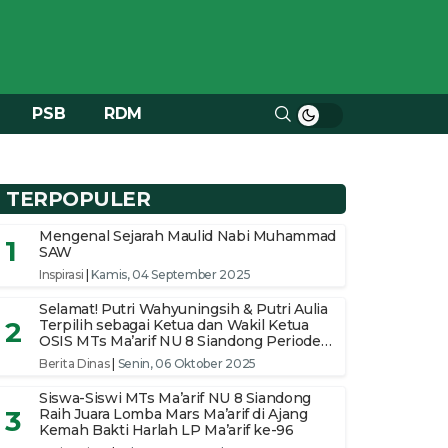
PSB
RDM
TERPOPULER
Mengenal Sejarah Maulid Nabi Muhammad
1
SAW
Inspirasi
|
Kamis, 04 September 2025
Selamat! Putri Wahyuningsih & Putri Aulia
2
Terpilih sebagai Ketua dan Wakil Ketua
OSIS MTs Ma’arif NU 8 Siandong Periode
2025/2026
Berita Dinas
|
Senin, 06 Oktober 2025
Siswa-Siswi MTs Ma’arif NU 8 Siandong
3
Raih Juara Lomba Mars Ma’arif di Ajang
Kemah Bakti Harlah LP Ma’arif ke-96