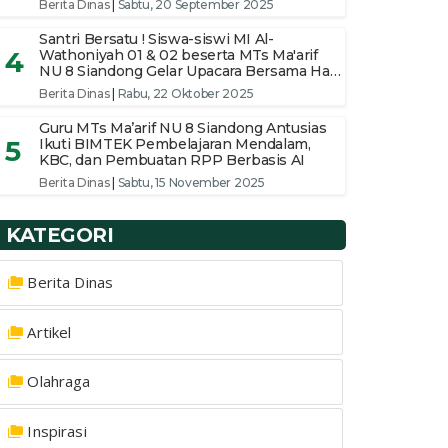
Berita Dinas
|
Sabtu, 20 September 2025
Santri Bersatu ! Siswa-siswi MI Al-
4
Wathoniyah 01 & 02 beserta MTs Ma'arif
NU 8 Siandong Gelar Upacara Bersama Hari
Santri Nasional 2025 Di pimpin Ketua
Berita Dinas
|
Rabu, 22 Oktober 2025
Yayasan
Guru MTs Ma’arif NU 8 Siandong Antusias
5
Ikuti BIMTEK Pembelajaran Mendalam,
KBC, dan Pembuatan RPP Berbasis AI
Berita Dinas
|
Sabtu, 15 November 2025
KATEGORI
Berita Dinas
Artikel
Olahraga
Inspirasi