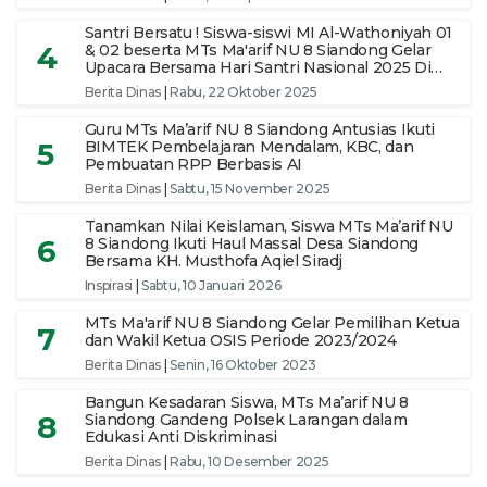
Santri Bersatu ! Siswa-siswi MI Al-Wathoniyah 01
4
& 02 beserta MTs Ma'arif NU 8 Siandong Gelar
Upacara Bersama Hari Santri Nasional 2025 Di
pimpin Ketua Yayasan
Berita Dinas
|
Rabu, 22 Oktober 2025
Guru MTs Ma’arif NU 8 Siandong Antusias Ikuti
5
BIMTEK Pembelajaran Mendalam, KBC, dan
Pembuatan RPP Berbasis AI
Berita Dinas
|
Sabtu, 15 November 2025
Tanamkan Nilai Keislaman, Siswa MTs Ma’arif NU
6
8 Siandong Ikuti Haul Massal Desa Siandong
Bersama KH. Musthofa Aqiel Siradj
Inspirasi
|
Sabtu, 10 Januari 2026
MTs Ma'arif NU 8 Siandong Gelar Pemilihan Ketua
7
dan Wakil Ketua OSIS Periode 2023/2024
Berita Dinas
|
Senin, 16 Oktober 2023
Bangun Kesadaran Siswa, MTs Ma’arif NU 8
8
Siandong Gandeng Polsek Larangan dalam
Edukasi Anti Diskriminasi
Berita Dinas
|
Rabu, 10 Desember 2025