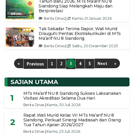
Tahun Baru 2026, MTs Ma’arif NU 8
Siandong Siap Melangkah Maju dan
Berprestasi
Berita Dinas
|
Kamis, 01 Januari 2026
Tak Sekadar Terima Rapor, Wali Murid
Disuguhi Pentas Ekstrakurikuler di MTs
Ma’arif NU 8 Siandong
Berita Dinas
|
Sabtu, 20 Desember 2025
«
1
2
3
4
5
Next
»
Previous
SAJIAN UTAMA
MTs Ma’arif NU 8 Siandong Sukses Laksanakan
1
Visitasi Akreditasi Selama Dua Hari
Berita Dinas
|
Kamis, 30 Juli 2026
Rapat Wali Murid Kelas VII MTs Ma’arif NU 8
2
Siandong, Perkuat Sinergi Madrasah dan Orang
Tua Tahun Ajaran 2026/2027
Berita Dinas
|
Kamis, 23 Juli 2026